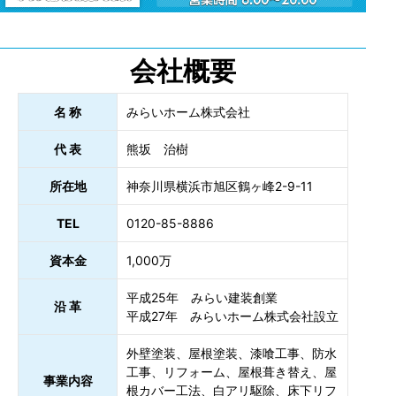
会社概要
名 称
みらいホーム株式会社
代 表
熊坂 治樹
所在地
神奈川県横浜市旭区鶴ヶ峰2-9-11
TEL
0120-85-8886
資本金
1,000万
平成25年 みらい建装創業
沿 革
平成27年 みらいホーム株式会社設立
外壁塗装、屋根塗装、漆喰工事、防水
工事、リフォーム、屋根葺き替え、屋
事業内容
根カバー工法、白アリ駆除、床下リフ