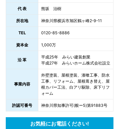
代 表
熊坂 治樹
所在地
神奈川県横浜市旭区鶴ヶ峰2-9-11
TEL
0120-85-8886
資本金
1,000万
平成25年 みらい建装創業
沿 革
平成27年 みらいホーム株式会社設立
外壁塗装、屋根塗装、漆喰工事、防水
工事、リフォーム、屋根葺き替え、屋
事業内容
根カバー工法、白アリ駆除、床下リフ
ォーム
許認可番号
神奈川県知事許可(般ー5)第91883号
お気軽にお電話ください!