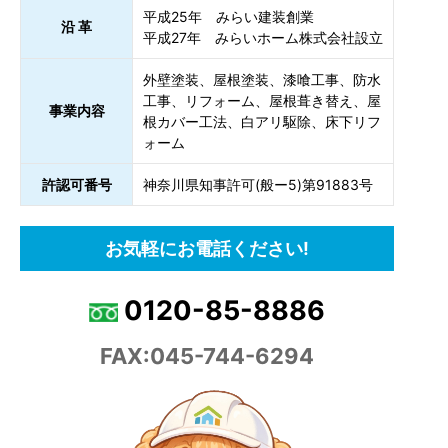
平成25年 みらい建装創業
沿 革
平成27年 みらいホーム株式会社設立
外壁塗装、屋根塗装、漆喰工事、防水
工事、リフォーム、屋根葺き替え、屋
事業内容
根カバー工法、白アリ駆除、床下リフ
ォーム
許認可番号
神奈川県知事許可(般ー5)第91883号
お気軽にお電話ください!
0120-85-8886
FAX:045-744-6294