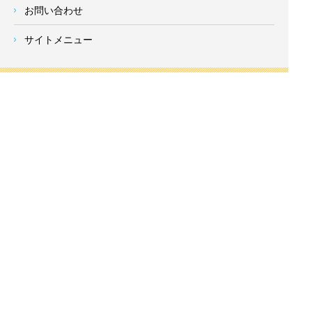
お問い合わせ
サイトメニュー
対応エリア
- 地域密着の対応エリア -
横浜市 (
青葉区
、旭区、泉区、磯子区、神奈川区、金沢区、港南
区、
港北区
、栄区、瀬谷区、
都筑区
、鶴見区、戸塚区、中区、
西区、保土ケ谷区、緑区、南区) 、
川崎市(高津区、宮前区、多
摩区、麻生区、中原区、幸区、川崎区)
、座間市、大和市、藤沢
市、綾瀬市、鎌倉市、葉山町、寒川町、茅ヶ崎市、逗子市、横
須賀市、三浦市、海老名市、厚木市、平塚市、伊勢原市、相模
原市、東京23区
Copyright
神奈川県横浜市の外壁塗装・屋根塗装ならみらいホーム株式会社
All Right
Reserved.