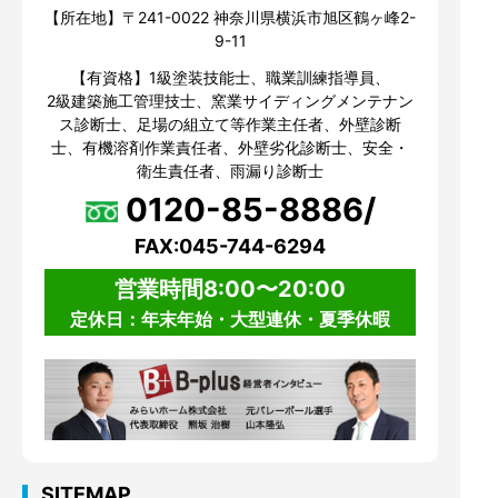
【所在地】〒241-0022 神奈川県横浜市旭区鶴ヶ峰2-
9-11
【有資格】1級塗装技能士、職業訓練指導員、
2級建築施工管理技士、窯業サイディングメンテナン
ス診断士、足場の組立て等作業主任者、外壁診断
士、有機溶剤作業責任者、外壁劣化診断士、安全・
衛生責任者、雨漏り診断士
0120-85-8886/
FAX:045-744-6294
営業時間8:00〜20:00
定休日：年末年始・大型連休・夏季休暇
SITEMAP