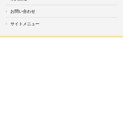
お問い合わせ
サイトメニュー
対応エリア
- 地域密着の対応エリア -
横浜市 (
青葉区
、旭区、泉区、磯子区、神奈川区、金沢区、港南
区、
港北区
、栄区、瀬谷区、
都筑区
、鶴見区、戸塚区、中区、
西区、保土ケ谷区、緑区、南区) 、
川崎市(高津区、宮前区、多
摩区、麻生区、中原区、幸区、川崎区)
、座間市、大和市、藤沢
市、綾瀬市、鎌倉市、葉山町、寒川町、茅ヶ崎市、逗子市、横
須賀市、三浦市、海老名市、厚木市、平塚市、伊勢原市、相模
原市、東京23区
Copyright
神奈川県横浜市の外壁塗装・屋根塗装ならみらいホーム株式会社
All Right