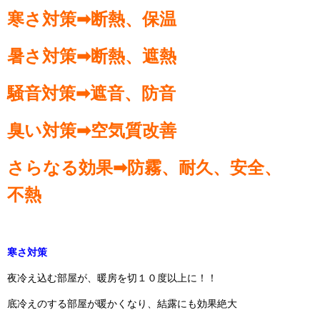
寒さ対策➡断熱、保温
暑さ対策➡断熱、遮熱
騒音対策➡遮音、防音
臭い対策➡空気質改善
さらなる効果➡防霧、耐久、安全、
不熱
寒さ対策
夜冷え込む部屋が、暖房を切１０度以上に！！
底冷えのする部屋が暖かくなり、結露にも効果絶大