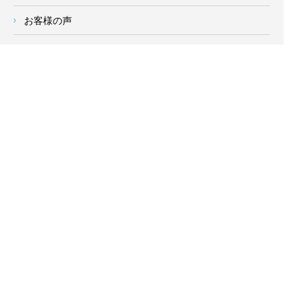
お客様の声
会社概要
求人情報
お問い合わせ
サイトメニュー
対応エリア
- 地域密着の対応エリア -
横浜市 (
青葉区
、旭区、泉区、磯子区、神奈川区、金沢区、港南
区、
港北区
、栄区、瀬谷区、
都筑区
、鶴見区、戸塚区、中区、
西区、保土ケ谷区、緑区、南区) 、
川崎市(高津区、宮前区、多
摩区、麻生区、中原区、幸区、川崎区)
、座間市、大和市、藤沢
市、綾瀬市、鎌倉市、葉山町、寒川町、茅ヶ崎市、逗子市、横