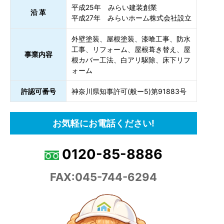
平成25年 みらい建装創業
沿 革
平成27年 みらいホーム株式会社設立
外壁塗装、屋根塗装、漆喰工事、防水
工事、リフォーム、屋根葺き替え、屋
事業内容
根カバー工法、白アリ駆除、床下リフ
ォーム
許認可番号
神奈川県知事許可(般ー5)第91883号
お気軽にお電話ください!
0120-85-8886
FAX:045-744-6294