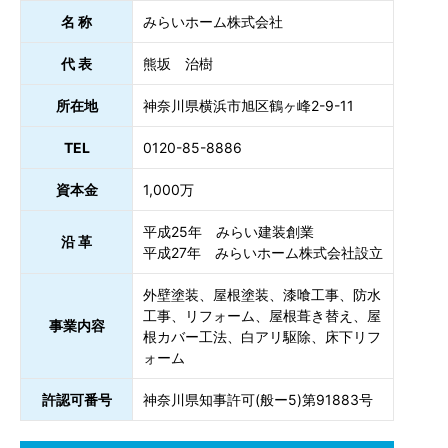
名 称
みらいホーム株式会社
代 表
熊坂 治樹
所在地
神奈川県横浜市旭区鶴ヶ峰2-9-11
TEL
0120-85-8886
資本金
1,000万
平成25年 みらい建装創業
沿 革
平成27年 みらいホーム株式会社設立
外壁塗装、屋根塗装、漆喰工事、防水
工事、リフォーム、屋根葺き替え、屋
事業内容
根カバー工法、白アリ駆除、床下リフ
ォーム
許認可番号
神奈川県知事許可(般ー5)第91883号