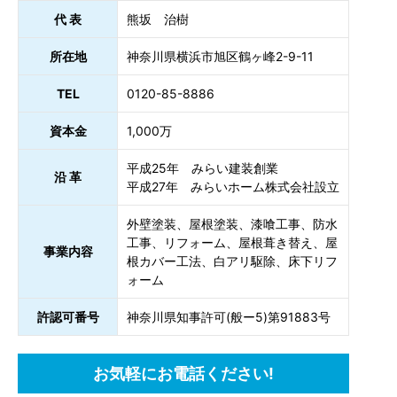
代 表
熊坂 治樹
所在地
神奈川県横浜市旭区鶴ヶ峰2-9-11
TEL
0120-85-8886
資本金
1,000万
平成25年 みらい建装創業
沿 革
平成27年 みらいホーム株式会社設立
外壁塗装、屋根塗装、漆喰工事、防水
工事、リフォーム、屋根葺き替え、屋
事業内容
根カバー工法、白アリ駆除、床下リフ
ォーム
許認可番号
神奈川県知事許可(般ー5)第91883号
お気軽にお電話ください!