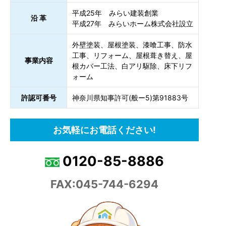
平成25年 みらい建装創業
沿 革
平成27年 みらいホーム株式会社設立
外壁塗装、屋根塗装、漆喰工事、防水
工事、リフォーム、屋根葺き替え、屋
事業内容
根カバー工法、白アリ駆除、床下リフ
ォーム
許認可番号
神奈川県知事許可(般ー5)第91883号
お気軽にお電話ください!
0120-85-8886
FAX:045-744-6294