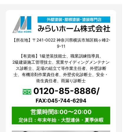
【所在地】〒241-0022 神奈川県横浜市旭区鶴ヶ峰2-
9-11
【有資格】1級塗装技能士、職業訓練指導員、
2級建築施工管理技士、窯業サイディングメンテナン
ス診断士、足場の組立て等作業主任者、外壁診断
士、有機溶剤作業責任者、外壁劣化診断士、安全・
衛生責任者、雨漏り診断士
0120-85-8886/
FAX:045-744-6294
営業時間8:00〜20:00
定休日：年末年始・大型連休・夏季休暇