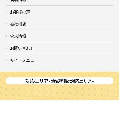
お客様の声
会社概要
求人情報
お問い合わせ
サイトメニュー
対応エリア
- 地域密着の対応エリア -
横浜市 (
青葉区
、旭区、泉区、磯子区、神奈川区、金沢区、港南
区、
港北区
、栄区、瀬谷区、
都筑区
、鶴見区、戸塚区、中区、
西区、保土ケ谷区、緑区、南区) 、
川崎市(高津区、宮前区、多
摩区、麻生区、中原区、幸区、川崎区)
、座間市、大和市、藤沢