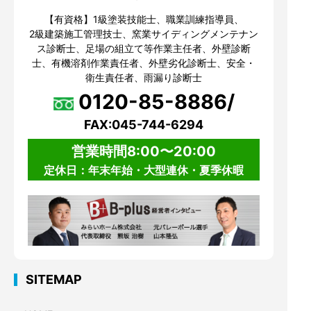
【有資格】1級塗装技能士、職業訓練指導員、
2級建築施工管理技士、窯業サイディングメンテナン
ス診断士、足場の組立て等作業主任者、外壁診断
士、有機溶剤作業責任者、外壁劣化診断士、安全・
衛生責任者、雨漏り診断士
0120-85-8886/
FAX:045-744-6294
営業時間8:00〜20:00
定休日：年末年始・大型連休・夏季休暇
SITEMAP