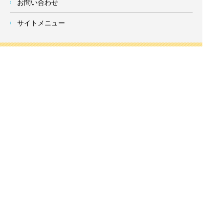
お問い合わせ
サイトメニュー
対応エリア
- 地域密着の対応エリア -
横浜市 (
青葉区
、旭区、泉区、磯子区、神奈川区、金沢区、港南
区、
港北区
、栄区、瀬谷区、
都筑区
、鶴見区、戸塚区、中区、
西区、保土ケ谷区、緑区、南区) 、
川崎市(高津区、宮前区、多
摩区、麻生区、中原区、幸区、川崎区)
、座間市、大和市、藤沢
市、綾瀬市、鎌倉市、葉山町、寒川町、茅ヶ崎市、逗子市、横
須賀市、三浦市、海老名市、厚木市、平塚市、伊勢原市、相模
原市、東京23区
Copyright
神奈川県横浜市の外壁塗装・屋根塗装ならみらいホーム株式会社
All Right
Reserved.