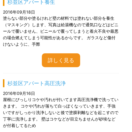
杉並区アパート養生
2016年09月18日
塗らない部分や塗るけれど壁の材料では塗れない部分を養生
（マスキング）します、写真は給湯機なので通気口などはビニ
ールで覆いません、ビニールで覆ってしまうと着火不良や最悪
の場合燃えてしまう可能性があるからです。 ガラスなど傷付
けないように、手際
詳しく見る
杉並区アパート高圧洗浄
2016年09月16日
屋根にびっしりコケや汚れが付いてます高圧洗浄機で洗ってい
きます。 コケや汚れが落ちて白っぽくなっていきます、手強
いですがしっかり洗浄しないと後で塗膜剥離などを起こすので
丁寧に洗浄します。 壁はコケなどが目立ちませんが砂埃など
が付着してるため