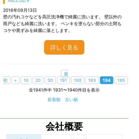
2016年09月13日
壁の汚れコケなどを高圧洗浄機で綺麗に洗います。 壁以外の
雨戸なども綺麗に洗います。 ペンキを塗らない部分の土間も
コケや黒ずみを綺麗に落とします。
詳しく見る
最
初
«
10
20
30
191
192
193
194
195
全1941件中 1931〜1940件目を表示
新着順
古い順
会社概要