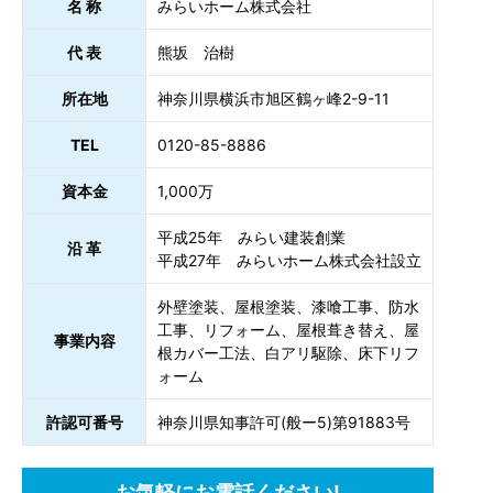
名 称
みらいホーム株式会社
代 表
熊坂 治樹
所在地
神奈川県横浜市旭区鶴ヶ峰2-9-11
TEL
0120-85-8886
資本金
1,000万
平成25年 みらい建装創業
沿 革
平成27年 みらいホーム株式会社設立
外壁塗装、屋根塗装、漆喰工事、防水
工事、リフォーム、屋根葺き替え、屋
事業内容
根カバー工法、白アリ駆除、床下リフ
ォーム
許認可番号
神奈川県知事許可(般ー5)第91883号
お気軽にお電話ください!