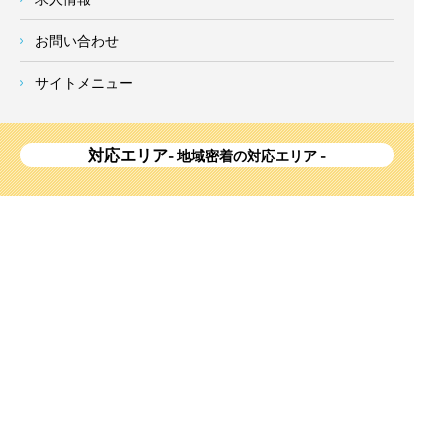
お問い合わせ
サイトメニュー
対応エリア
- 地域密着の対応エリア -
横浜市 (
青葉区
、旭区、泉区、磯子区、神奈川区、金沢区、港南
区、
港北区
、栄区、瀬谷区、
都筑区
、鶴見区、戸塚区、中区、
西区、保土ケ谷区、緑区、南区) 、
川崎市(高津区、宮前区、多
摩区、麻生区、中原区、幸区、川崎区)
、座間市、大和市、藤沢
市、綾瀬市、鎌倉市、葉山町、寒川町、茅ヶ崎市、逗子市、横
須賀市、三浦市、海老名市、厚木市、平塚市、伊勢原市、相模
原市、東京23区
Copyright
神奈川県横浜市の外壁塗装・屋根塗装ならみらいホーム株式会社
All Right