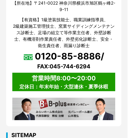
【所在地】〒241-0022 神奈川県横浜市旭区鶴ヶ峰2-
9-11
【有資格】1級塗装技能士、職業訓練指導員、
2級建築施工管理技士、窯業サイディングメンテナン
ス診断士、足場の組立て等作業主任者、外壁診断
士、有機溶剤作業責任者、外壁劣化診断士、安全・
衛生責任者、雨漏り診断士
0120-85-8886/
FAX:045-744-6294
営業時間8:00〜20:00
定休日：年末年始・大型連休・夏季休暇
SITEMAP