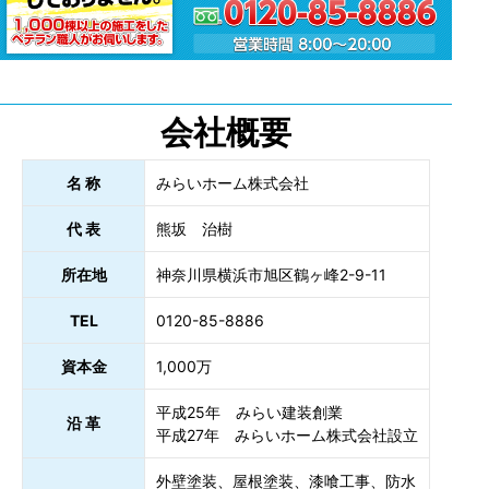
会社概要
名 称
みらいホーム株式会社
代 表
熊坂 治樹
所在地
神奈川県横浜市旭区鶴ヶ峰2-9-11
TEL
0120-85-8886
資本金
1,000万
平成25年 みらい建装創業
沿 革
平成27年 みらいホーム株式会社設立
外壁塗装、屋根塗装、漆喰工事、防水