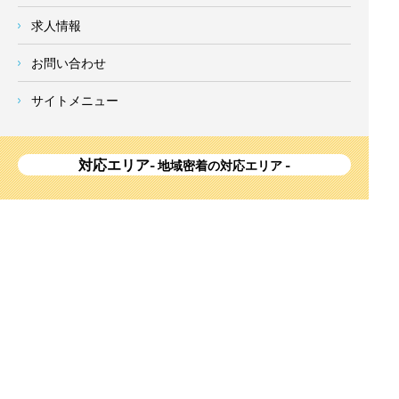
求人情報
お問い合わせ
サイトメニュー
対応エリア
- 地域密着の対応エリア -
横浜市 (
青葉区
、旭区、泉区、磯子区、神奈川区、金沢区、港南
区、
港北区
、栄区、瀬谷区、
都筑区
、鶴見区、戸塚区、中区、
西区、保土ケ谷区、緑区、南区) 、
川崎市(高津区、宮前区、多
摩区、麻生区、中原区、幸区、川崎区)
、座間市、大和市、藤沢
市、綾瀬市、鎌倉市、葉山町、寒川町、茅ヶ崎市、逗子市、横
須賀市、三浦市、海老名市、厚木市、平塚市、伊勢原市、相模
原市、東京23区