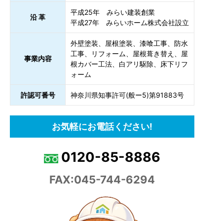
平成25年 みらい建装創業
沿 革
平成27年 みらいホーム株式会社設立
外壁塗装、屋根塗装、漆喰工事、防水
工事、リフォーム、屋根葺き替え、屋
事業内容
根カバー工法、白アリ駆除、床下リフ
ォーム
許認可番号
神奈川県知事許可(般ー5)第91883号
お気軽にお電話ください!
0120-85-8886
FAX:045-744-6294