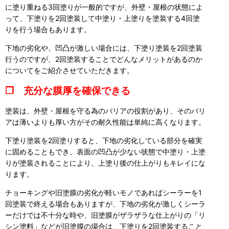
に塗り重ねる3回塗りが一般的ですが、外壁・屋根の状態によ
って、下塗りを2回塗装して中塗り・上塗りを塗装する4回塗
りを行う場合もあります。
下地の劣化や、凹凸が激しい場合には、下塗り塗装を2回塗装
行うのですが、2回塗装することでどんなメリットがあるのか
についてをご紹介させていただきます。
❒ 充分な膜厚を確保できる
塗装は、外壁・屋根を守る為のバリアの役割があり、そのバリ
アは薄いよりも厚い方がその耐久性能は単純に高くなります。
下塗り塗装を2回塗りすると、下地の劣化している部分を確実
に固めることもでき、表面の凹凸が少ない状態で中塗り・上塗
りが塗装されることにより、上塗り後の仕上がりもキレイにな
ります。
チョーキングや旧塗膜の劣化が軽いモノであればシーラーを1
回塗装で終える場合もありますが、下地の劣化が激しくシーラ
ーだけでは不十分な時や、旧塗膜がザラザラな仕上がりの「リ
シン塗料」などが旧塗膜の場合は、下塗りを2回塗装すること