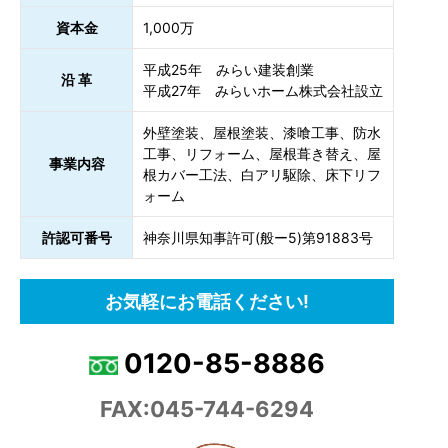
資本金
1,000万
平成25年 みらい建装創業
沿 革
平成27年 みらいホーム株式会社設立
外壁塗装、屋根塗装、漆喰工事、防水
工事、リフォーム、屋根葺き替え、屋
事業内容
根カバー工法、白アリ駆除、床下リフ
ォーム
許認可番号
神奈川県知事許可(般ー5)第91883号
お気軽にお電話ください!
0120-85-8886
FAX:045-744-6294