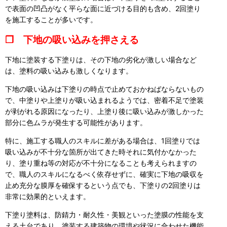
で表面の凹凸がなく平らな面に近づける目的も含め、2回塗り
を施工することが多いです。
❒ 下地の吸い込みを押さえる
下地に塗装する下塗りは、その下地の劣化が激しい場合など
は、塗料の吸い込みも激しくなります。
下地の吸い込みは下塗りの時点で止めておかねばならないもの
で、中塗りや上塗りが吸い込まれるようでは、密着不足で塗装
が剥がれる原因になったり、上塗り後に吸い込みが激しかった
部分に色ムラが発生する可能性があります。
特に、施工する職人のスキルに差がある場合は、1回塗りでは
吸い込みが不十分な箇所が出てきた時それに気付かなかった
り、塗り重ね等の対応が不十分になることも考えられますの
で、職人のスキルになるべく依存せずに、確実に下地の吸収を
止め充分な膜厚を確保するという点でも、下塗りの2回塗りは
非常に効果的といえます。
下塗り塗料は、防錆力・耐久性・美観といった塗膜の性能を支
える土台であり、塗装する建築物の環境や状況に合わせた機能