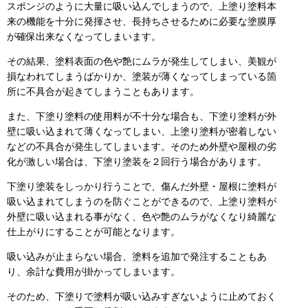
スポンジのように大量に吸い込んでしまうので、上塗り塗料本
来の機能を十分に発揮させ、長持ちさせるために必要な塗膜厚
が確保出来なくなってしまいます。
その結果、塗料表面の色や艶にムラが発生してしまい、美観が
損なわれてしまうばかりか、塗装が薄くなってしまっている箇
所に不具合が起きてしまうこともあります。
また、下塗り塗料の使用料が不十分な場合も、下塗り塗料が外
壁に吸い込まれて薄くなってしまい、上塗り塗料が密着しない
などの不具合が発生してしまいます。そのため外壁や屋根の劣
化が激しい場合は、下塗り塗装を２回行う場合があります。
下塗り塗装をしっかり行うことで、傷んだ外壁・屋根に塗料が
吸い込まれてしまうのを防ぐことができるので、上塗り塗料が
外壁に吸い込まれる事がなく、色や艶のムラがなくなり綺麗な
仕上がりにすることが可能となります。
吸い込みが止まらない場合、塗料を追加で発注することもあ
り、余計な費用が掛かってしまいます。
そのため、下塗りで塗料が吸い込みすぎないように止めておく