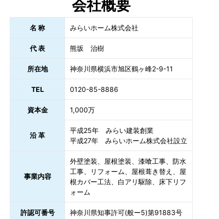
会社概要
名 称
みらいホーム株式会社
代 表
熊坂 治樹
所在地
神奈川県横浜市旭区鶴ヶ峰2-9-11
TEL
0120-85-8886
資本金
1,000万
平成25年 みらい建装創業
沿 革
平成27年 みらいホーム株式会社設立
外壁塗装、屋根塗装、漆喰工事、防水
工事、リフォーム、屋根葺き替え、屋
事業内容
根カバー工法、白アリ駆除、床下リフ
ォーム
許認可番号
神奈川県知事許可(般ー5)第91883号