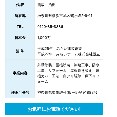
代 表
熊坂 治樹
所在地
神奈川県横浜市旭区鶴ヶ峰2-9-11
TEL
0120-85-8886
資本金
1,000万
平成25年 みらい建装創業
沿 革
平成27年 みらいホーム株式会社設立
外壁塗装、屋根塗装、漆喰工事、防水
工事、リフォーム、屋根葺き替え、屋
事業内容
根カバー工法、白アリ駆除、床下リフ
ォーム
許認可番号
神奈川県知事許可(般ー5)第91883号
お気軽にお電話ください!