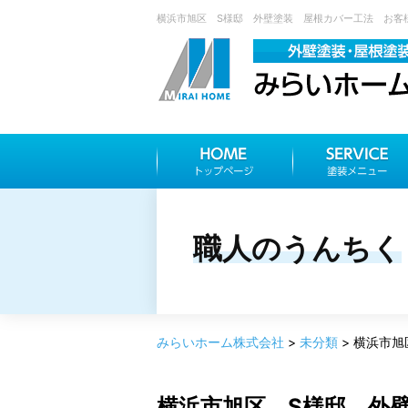
横浜市旭区 S様邸 外壁塗装 屋根カバー工法 お客様
職人のうんちく
みらいホーム株式会社
>
未分類
>
横浜市旭
横浜市旭区 S様邸 外