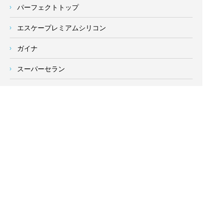
パーフェクトトップ
エスケープレミアムシリコン
ガイナ
スーパーセラン
シリコンREVO
スーパーシャネツサーモ
コーキングについて
施工事例
よくあるご質問
当社の強み
塗装業者の選び方