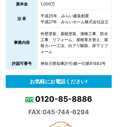
資本金
1,000万
平成25年 みらい建装創業
沿 革
平成27年 みらいホーム株式会社設立
外壁塗装、屋根塗装、漆喰工事、防水
工事、リフォーム、屋根葺き替え、屋
事業内容
根カバー工法、白アリ駆除、床下リフ
ォーム
許認可番号
神奈川県知事許可(般ー5)第91883号
お気軽にお電話ください!
0120-85-8886
FAX:045-744-6294