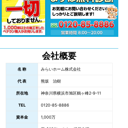
会社概要
名 称
みらいホーム株式会社
代 表
熊坂 治樹
所在地
神奈川県横浜市旭区鶴ヶ峰2-9-11
TEL
0120-85-8886
資本金
1,000万