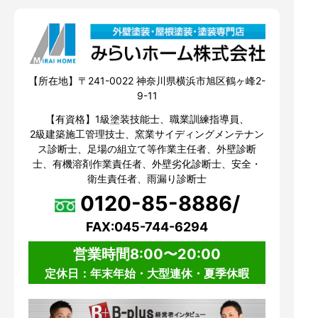
【所在地】〒241-0022 神奈川県横浜市旭区鶴ヶ峰2-
9-11
【有資格】1級塗装技能士、職業訓練指導員、
2級建築施工管理技士、窯業サイディングメンテナン
ス診断士、足場の組立て等作業主任者、外壁診断
士、有機溶剤作業責任者、外壁劣化診断士、安全・
衛生責任者、雨漏り診断士
0120-85-8886/
FAX:045-744-6294
営業時間8:00〜20:00
定休日：年末年始・大型連休・夏季休暇