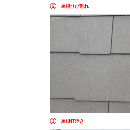
② 屋根ひび割れ
③ 屋根釘浮き