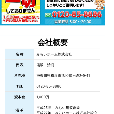
会社概要
名 称
みらいホーム株式会社
代 表
熊坂 治樹
所在地
神奈川県横浜市旭区鶴ヶ峰2-9-11
TEL
0120-85-8886
資本金
1,000万
平成25年 みらい建装創業
沿 革
平成27年 みらいホーム株式会社設立