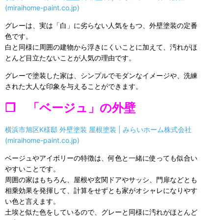
(miraihome-paint.co.jp)
グレーは、実は「白」に劣らない人気をもつ、外壁塗装の定番
色です。
白と同様に周囲の建物から浮きにくいことに加えて、汚れがほ
とんど目立たないことが人気の理由です。
グレーで塗装した家は、シンプルでモダンなイメージや、洗練
された大人な印象を与えることができます。
❒ 「ベージュ」の外壁
横浜市旭区K様邸 外壁塗装 屋根塗装 | みらいホーム株式会社
(miraihome-paint.co.jp)
ベージュやアイボリーの特徴は、何色と一緒に使っても似合い
やすいことです。
周囲の家はもちろん、屋根や玄関ドアやサッシ、門扉などとも
相乗効果を発揮して、計算をせずとも家がオシャレになりやす
い色と言えます。
土埃と似た色をしているので、グレーと同様に汚れがほとんど