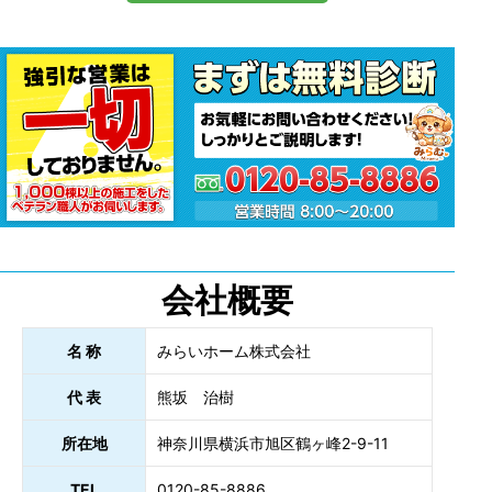
会社概要
名 称
みらいホーム株式会社
代 表
熊坂 治樹
所在地
神奈川県横浜市旭区鶴ヶ峰2-9-11
TEL
0120-85-8886