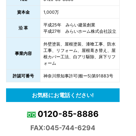
資本金
1,000万
平成25年 みらい建装創業
沿 革
平成27年 みらいホーム株式会社設立
外壁塗装、屋根塗装、漆喰工事、防水
工事、リフォーム、屋根葺き替え、屋
事業内容
根カバー工法、白アリ駆除、床下リフ
ォーム
許認可番号
神奈川県知事許可(般ー5)第91883号
お気軽にお電話ください!
0120-85-8886
FAX:045-744-6294