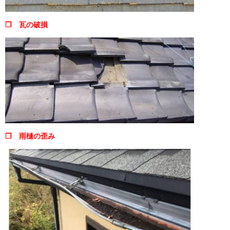
❒ 瓦の破損
❒ 雨樋の歪み