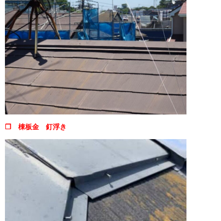
❒ 棟板金 釘浮き