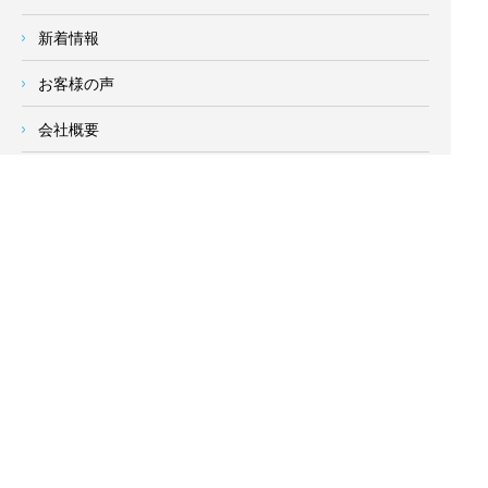
新着情報
お客様の声
会社概要
求人情報
お問い合わせ
サイトメニュー
対応エリア
- 地域密着の対応エリア -
横浜市 (
青葉区
、旭区、泉区、磯子区、神奈川区、金沢区、港南
区、
港北区
、栄区、瀬谷区、
都筑区
、鶴見区、戸塚区、中区、
西区、保土ケ谷区、緑区、南区) 、
川崎市(高津区、宮前区、多