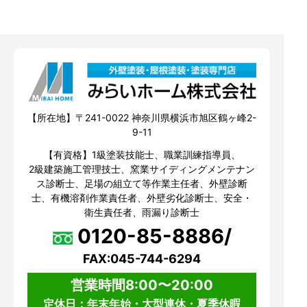
【所在地】〒241-0022 神奈川県横浜市旭区鶴ヶ峰2-
9-11
【有資格】1級塗装技能士、職業訓練指導員、
2級建築施工管理技士、窯業サイディングメンテナン
ス診断士、足場の組立て等作業主任者、外壁診断
士、有機溶剤作業責任者、外壁劣化診断士、安全・
衛生責任者、雨漏り診断士
0120-85-8886/
FAX:045-744-6294
営業時間8:00〜20:00
定休日：年末年始・大型連休・夏季休暇