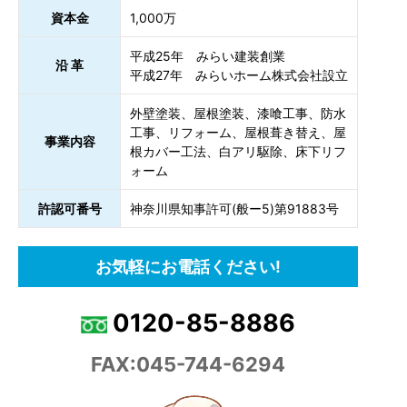
資本金
1,000万
平成25年 みらい建装創業
沿 革
平成27年 みらいホーム株式会社設立
外壁塗装、屋根塗装、漆喰工事、防水
工事、リフォーム、屋根葺き替え、屋
事業内容
根カバー工法、白アリ駆除、床下リフ
ォーム
許認可番号
神奈川県知事許可(般ー5)第91883号
お気軽にお電話ください!
0120-85-8886
FAX:045-744-6294