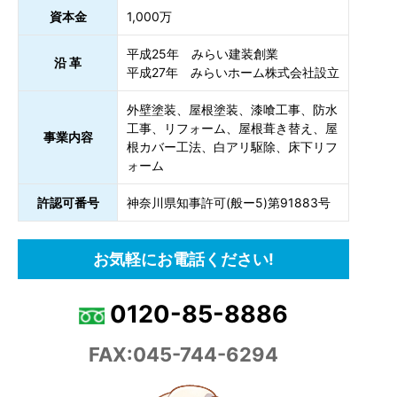
資本金
1,000万
平成25年 みらい建装創業
沿 革
平成27年 みらいホーム株式会社設立
外壁塗装、屋根塗装、漆喰工事、防水
工事、リフォーム、屋根葺き替え、屋
事業内容
根カバー工法、白アリ駆除、床下リフ
ォーム
許認可番号
神奈川県知事許可(般ー5)第91883号
お気軽にお電話ください!
0120-85-8886
FAX:045-744-6294