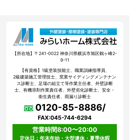
【所在地】〒241-0022 神奈川県横浜市旭区鶴ヶ峰2-
9-11
【有資格】1級塗装技能士、職業訓練指導員、
2級建築施工管理技士、窯業サイディングメンテナン
ス診断士、足場の組立て等作業主任者、外壁診断
士、有機溶剤作業責任者、外壁劣化診断士、安全・
衛生責任者、雨漏り診断士
0120-85-8886/
FAX:045-744-6294
営業時間8:00〜20:00
定休日：年末年始・大型連休・夏季休暇