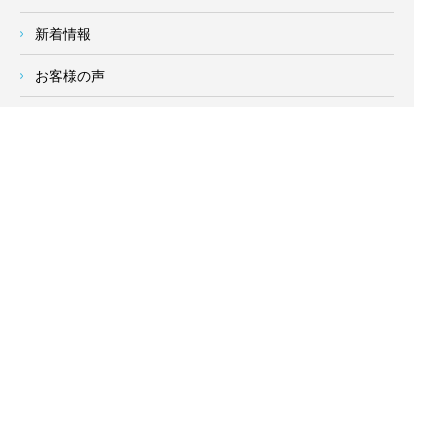
新着情報
お客様の声
会社概要
求人情報
お問い合わせ
サイトメニュー
対応エリア
- 地域密着の対応エリア -
横浜市 (
青葉区
、旭区、泉区、磯子区、神奈川区、金沢区、港南
区、
港北区
、栄区、瀬谷区、
都筑区
、鶴見区、戸塚区、中区、
西区、保土ケ谷区、緑区、南区) 、
川崎市(高津区、宮前区、多