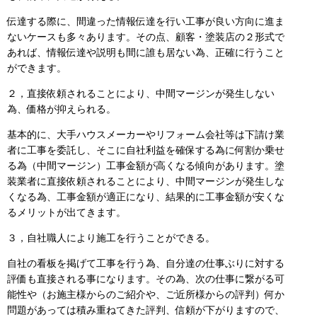
伝達する際に、間違った情報伝達を行い工事が良い方向に進ま
ないケースも多々あります。その点、顧客・塗装店の２形式で
あれば、情報伝達や説明も間に誰も居ない為、正確に行うこと
ができます。
２，直接依頼されることにより、中間マージンが発生しない
為、価格が抑えられる。
基本的に、大手ハウスメーカーやリフォーム会社等は下請け業
者に工事を委託し、そこに自社利益を確保する為に何割か乗せ
る為（中間マージン）工事金額が高くなる傾向があります。塗
装業者に直接依頼されることにより、中間マージンが発生しな
くなる為、工事金額が適正になり、結果的に工事金額が安くな
るメリットが出てきます。
３，自社職人により施工を行うことができる。
自社の看板を掲げて工事を行う為、自分達の仕事ぶりに対する
評価も直接される事になります。その為、次の仕事に繋がる可
能性や（お施主様からのご紹介や、ご近所様からの評判）何か
問題があっては積み重ねてきた評判、信頼が下がりますので、