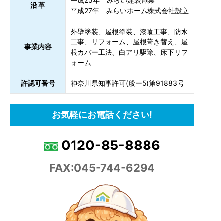
平成25年 みらい建装創業
沿 革
平成27年 みらいホーム株式会社設立
外壁塗装、屋根塗装、漆喰工事、防水
工事、リフォーム、屋根葺き替え、屋
事業内容
根カバー工法、白アリ駆除、床下リフ
ォーム
許認可番号
神奈川県知事許可(般ー5)第91883号
お気軽にお電話ください!
0120-85-8886
FAX:045-744-6294