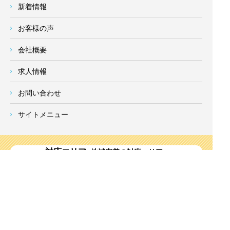
新着情報
お客様の声
会社概要
求人情報
お問い合わせ
サイトメニュー
対応エリア
- 地域密着の対応エリア -
横浜市 (
青葉区
、旭区、泉区、磯子区、神奈川区、金沢区、港南
区、
港北区
、栄区、瀬谷区、
都筑区
、鶴見区、戸塚区、中区、
西区、保土ケ谷区、緑区、南区) 、
川崎市(高津区、宮前区、多
摩区、麻生区、中原区、幸区、川崎区)
、座間市、大和市、藤沢