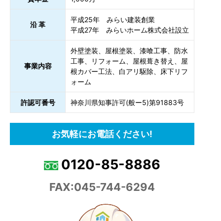
平成25年 みらい建装創業
沿 革
平成27年 みらいホーム株式会社設立
外壁塗装、屋根塗装、漆喰工事、防水
工事、リフォーム、屋根葺き替え、屋
事業内容
根カバー工法、白アリ駆除、床下リフ
ォーム
許認可番号
神奈川県知事許可(般ー5)第91883号
お気軽にお電話ください!
0120-85-8886
FAX:045-744-6294