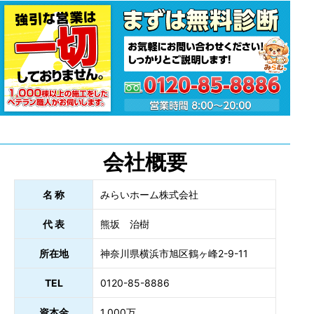
会社概要
名 称
みらいホーム株式会社
代 表
熊坂 治樹
所在地
神奈川県横浜市旭区鶴ヶ峰2-9-11
TEL
0120-85-8886
資本金
1,000万