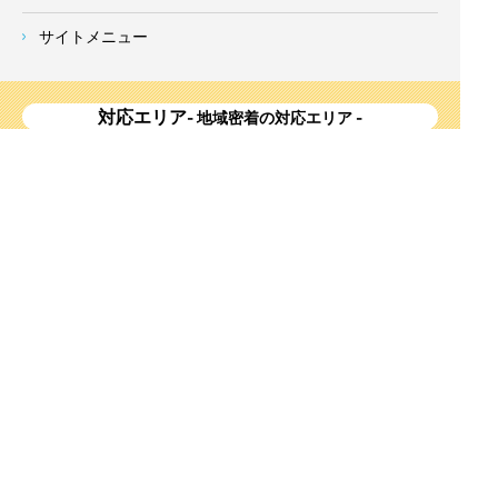
サイトメニュー
対応エリア
- 地域密着の対応エリア -
横浜市 (
青葉区
、旭区、泉区、磯子区、神奈川区、金沢区、港南
区、
港北区
、栄区、瀬谷区、
都筑区
、鶴見区、戸塚区、中区、
西区、保土ケ谷区、緑区、南区) 、
川崎市(高津区、宮前区、多
摩区、麻生区、中原区、幸区、川崎区)
、座間市、大和市、藤沢
市、綾瀬市、鎌倉市、葉山町、寒川町、茅ヶ崎市、逗子市、横
須賀市、三浦市、海老名市、厚木市、平塚市、伊勢原市、相模
原市、東京23区
Copyright
神奈川県横浜市の外壁塗装・屋根塗装ならみらいホーム株式会社
All Right
Reserved.