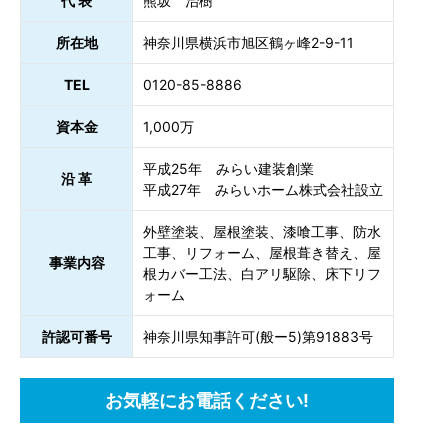
代 表
熊坂 治樹
所在地
神奈川県横浜市旭区鶴ヶ峰2-9-11
TEL
0120-85-8886
資本金
1,000万
平成25年 みらい建装創業
沿 革
平成27年 みらいホーム株式会社設立
外壁塗装、屋根塗装、漆喰工事、防水
工事、リフォーム、屋根葺き替え、屋
事業内容
根カバー工法、白アリ駆除、床下リフ
ォーム
許認可番号
神奈川県知事許可(般ー5)第91883号
お気軽にお電話ください!