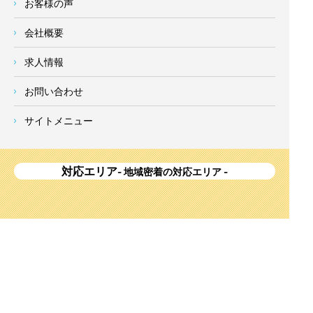
お客様の声
会社概要
求人情報
お問い合わせ
サイトメニュー
対応エリア
- 地域密着の対応エリア -
横浜市 (
青葉区
、旭区、泉区、磯子区、神奈川区、金沢区、港南
区、
港北区
、栄区、瀬谷区、
都筑区
、鶴見区、戸塚区、中区、
西区、保土ケ谷区、緑区、南区) 、
川崎市(高津区、宮前区、多
摩区、麻生区、中原区、幸区、川崎区)
、座間市、大和市、藤沢
市、綾瀬市、鎌倉市、葉山町、寒川町、茅ヶ崎市、逗子市、横
須賀市、三浦市、海老名市、厚木市、平塚市、伊勢原市、相模