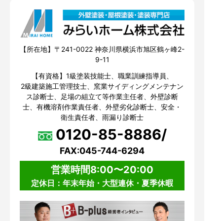
【所在地】〒241-0022 神奈川県横浜市旭区鶴ヶ峰2-
9-11
【有資格】1級塗装技能士、職業訓練指導員、
2級建築施工管理技士、窯業サイディングメンテナン
ス診断士、足場の組立て等作業主任者、外壁診断
士、有機溶剤作業責任者、外壁劣化診断士、安全・
衛生責任者、雨漏り診断士
0120-85-8886/
FAX:045-744-6294
営業時間8:00〜20:00
定休日：年末年始・大型連休・夏季休暇