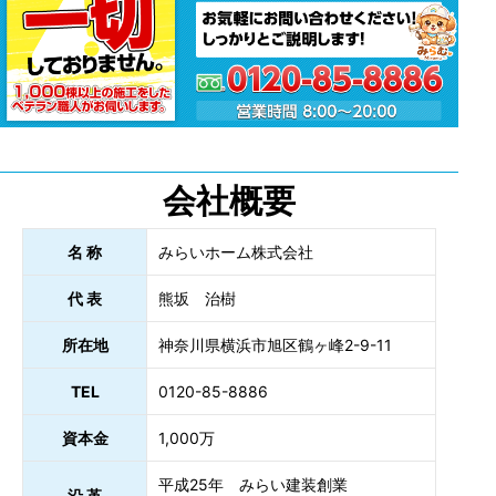
会社概要
名 称
みらいホーム株式会社
代 表
熊坂 治樹
所在地
神奈川県横浜市旭区鶴ヶ峰2-9-11
TEL
0120-85-8886
資本金
1,000万
平成25年 みらい建装創業
沿 革