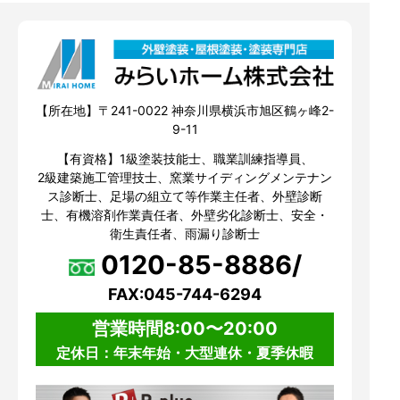
【所在地】〒241-0022 神奈川県横浜市旭区鶴ヶ峰2-
9-11
【有資格】1級塗装技能士、職業訓練指導員、
2級建築施工管理技士、窯業サイディングメンテナン
ス診断士、足場の組立て等作業主任者、外壁診断
士、有機溶剤作業責任者、外壁劣化診断士、安全・
衛生責任者、雨漏り診断士
0120-85-8886/
FAX:045-744-6294
営業時間8:00〜20:00
定休日：年末年始・大型連休・夏季休暇