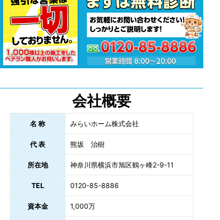
会社概要
名 称
みらいホーム株式会社
代 表
熊坂 治樹
所在地
神奈川県横浜市旭区鶴ヶ峰2-9-11
TEL
0120-85-8886
資本金
1,000万