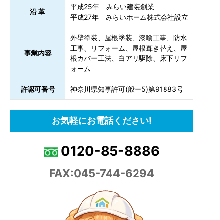
平成25年 みらい建装創業
沿 革
平成27年 みらいホーム株式会社設立
外壁塗装、屋根塗装、漆喰工事、防水
工事、リフォーム、屋根葺き替え、屋
事業内容
根カバー工法、白アリ駆除、床下リフ
ォーム
許認可番号
神奈川県知事許可(般ー5)第91883号
お気軽にお電話ください!
0120-85-8886
FAX:045-744-6294