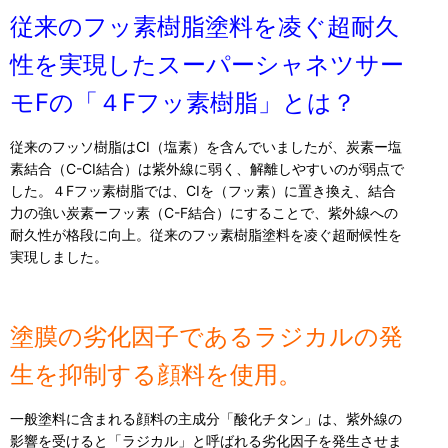
従来のフッ素樹脂塗料を凌ぐ超耐久
性を実現したスーパーシャネツサー
モFの「４Fフッ素樹脂」とは？
従来のフッソ樹脂はCI（塩素）を含んでいましたが、炭素ー塩
素結合（C-CI結合）は紫外線に弱く、解離しやすいのが弱点で
した。４Fフッ素樹脂では、CIを（フッ素）に置き換え、結合
力の強い炭素ーフッ素（C-F結合）にすることで、紫外線への
耐久性が格段に向上。従来のフッ素樹脂塗料を凌ぐ超耐候性を
実現しました。
塗膜の劣化因子であるラジカルの発
生を抑制する顔料を使用。
一般塗料に含まれる顔料の主成分「酸化チタン」は、紫外線の
影響を受けると「ラジカル」と呼ばれる劣化因子を発生させま