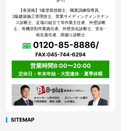
9-11
【有資格】1級塗装技能士、職業訓練指導員、
2級建築施工管理技士、窯業サイディングメンテナン
ス診断士、足場の組立て等作業主任者、外壁診断
士、有機溶剤作業責任者、外壁劣化診断士、安全・
衛生責任者、雨漏り診断士
0120-85-8886/
FAX:045-744-6294
営業時間8:00〜20:00
定休日：年末年始・大型連休・夏季休暇
SITEMAP