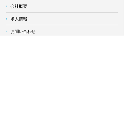
会社概要
求人情報
お問い合わせ
サイトメニュー
対応エリア
- 地域密着の対応エリア -
横浜市 (
青葉区
、旭区、泉区、磯子区、神奈川区、金沢区、港南
区、
港北区
、栄区、瀬谷区、
都筑区
、鶴見区、戸塚区、中区、
西区、保土ケ谷区、緑区、南区) 、
川崎市(高津区、宮前区、多
摩区、麻生区、中原区、幸区、川崎区)
、座間市、大和市、藤沢
市、綾瀬市、鎌倉市、葉山町、寒川町、茅ヶ崎市、逗子市、横
須賀市、三浦市、海老名市、厚木市、平塚市、伊勢原市、相模
原市、東京23区