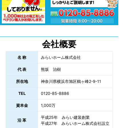
会社概要
名 称
みらいホーム株式会社
代 表
熊坂 治樹
所在地
神奈川県横浜市旭区鶴ヶ峰2-9-11
TEL
0120-85-8886
資本金
1,000万
平成25年 みらい建装創業
沿 革
平成27年 みらいホーム株式会社設立