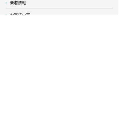
新着情報
お客様の声
会社概要
求人情報
お問い合わせ
サイトメニュー
対応エリア
- 地域密着の対応エリア -
横浜市 (
青葉区
、旭区、泉区、磯子区、神奈川区、金沢区、港南
区、
港北区
、栄区、瀬谷区、
都筑区
、鶴見区、戸塚区、中区、
西区、保土ケ谷区、緑区、南区) 、
川崎市(高津区、宮前区、多
摩区、麻生区、中原区、幸区、川崎区)
、座間市、大和市、藤沢