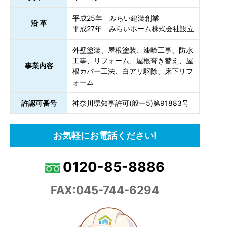
平成25年 みらい建装創業
沿 革
平成27年 みらいホーム株式会社設立
外壁塗装、屋根塗装、漆喰工事、防水
工事、リフォーム、屋根葺き替え、屋
事業内容
根カバー工法、白アリ駆除、床下リフ
ォーム
許認可番号
神奈川県知事許可(般ー5)第91883号
お気軽にお電話ください!
0120-85-8886
FAX:045-744-6294