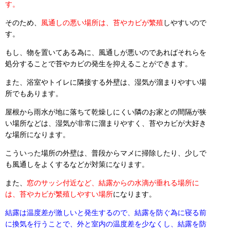
す。
そのため、
風通しの悪い場所は、苔やカビが繁殖
しやすいので
す。
もし、物を置いてある為に、風通しが悪いのであればそれらを
処分することで苔やカビの発生を抑えることができます。
また、浴室やトイレに隣接する外壁は、湿気が溜まりやすい場
所でもあります。
屋根から雨水が地に落ちて乾燥しにくい隣のお家との間隔が狭
い場所などは、湿気が非常に溜まりやすく、苔やカビが大好き
な場所になります。
こういった場所の外壁は、普段からマメに掃除したり、少しで
も風通しをよくするなどが対策になります。
また、
窓のサッシ付近など、結露からの水滴が垂れる場所に
は、苔やカビが繁殖しやすい場所
になります。
結露は温度差が激しいと発生するので、結露を防ぐ為に寝る前
に換気を行うことで、外と室内の温度差を少なくし、結露を防