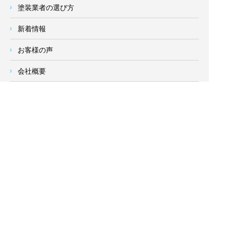
塗装業者の選び方
新着情報
お客様の声
会社概要
求人情報
お問い合わせ
サイトメニュー
対応エリア
- 地域密着の対応エリア -
横浜市 (
青葉区
、旭区、泉区、磯子区、神奈川区、金沢区、港南
区、
港北区
、栄区、瀬谷区、
都筑区
、鶴見区、戸塚区、中区、