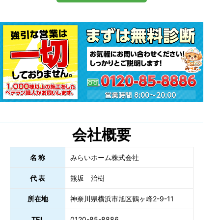
会社概要
名 称
みらいホーム株式会社
代 表
熊坂 治樹
所在地
神奈川県横浜市旭区鶴ヶ峰2-9-11
TEL
0120-85-8886