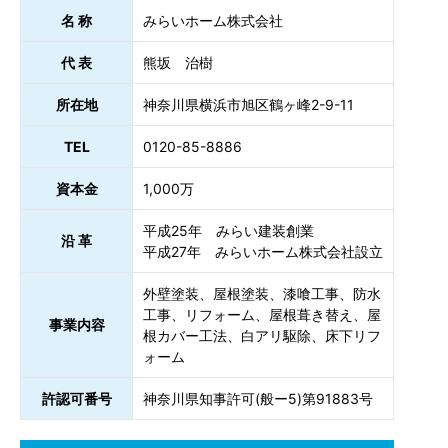
名 称
みらいホーム株式会社
代 表
熊坂 治樹
所在地
神奈川県横浜市旭区鶴ヶ峰2-9-11
TEL
0120-85-8886
資本金
1,000万
平成25年 みらい建装創業
沿 革
平成27年 みらいホーム株式会社設立
外壁塗装、屋根塗装、漆喰工事、防水
工事、リフォーム、屋根葺き替え、屋
事業内容
根カバー工法、白アリ駆除、床下リフ
ォーム
許認可番号
神奈川県知事許可(般ー5)第91883号