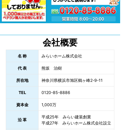
会社概要
名 称
みらいホーム株式会社
代 表
熊坂 治樹
所在地
神奈川県横浜市旭区鶴ヶ峰2-9-11
TEL
0120-85-8886
資本金
1,000万
平成25年 みらい建装創業
沿 革
平成27年 みらいホーム株式会社設立