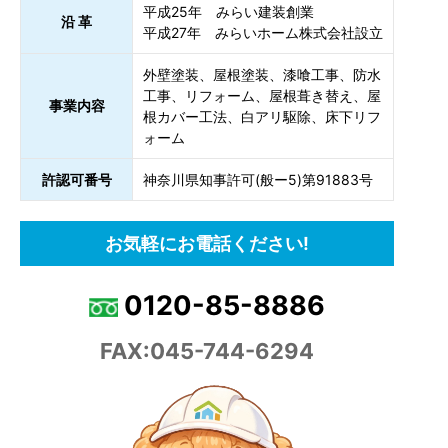
平成25年 みらい建装創業
沿 革
平成27年 みらいホーム株式会社設立
外壁塗装、屋根塗装、漆喰工事、防水
工事、リフォーム、屋根葺き替え、屋
事業内容
根カバー工法、白アリ駆除、床下リフ
ォーム
許認可番号
神奈川県知事許可(般ー5)第91883号
お気軽にお電話ください!
0120-85-8886
FAX:045-744-6294