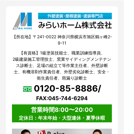
【所在地】〒241-0022 神奈川県横浜市旭区鶴ヶ峰2-
9-11
【有資格】1級塗装技能士、職業訓練指導員、
2級建築施工管理技士、窯業サイディングメンテナン
ス診断士、足場の組立て等作業主任者、外壁診断
士、有機溶剤作業責任者、外壁劣化診断士、安全・
衛生責任者、雨漏り診断士
0120-85-8886/
FAX:045-744-6294
営業時間8:00〜20:00
定休日：年末年始・大型連休・夏季休暇