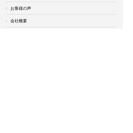
お客様の声
会社概要
求人情報
お問い合わせ
サイトメニュー
対応エリア
- 地域密着の対応エリア -
横浜市 (
青葉区
、旭区、泉区、磯子区、神奈川区、金沢区、港南
区、
港北区
、栄区、瀬谷区、
都筑区
、鶴見区、戸塚区、中区、
西区、保土ケ谷区、緑区、南区) 、
川崎市(高津区、宮前区、多
摩区、麻生区、中原区、幸区、川崎区)
、座間市、大和市、藤沢
市、綾瀬市、鎌倉市、葉山町、寒川町、茅ヶ崎市、逗子市、横