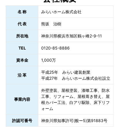
名 称
みらいホーム株式会社
代 表
熊坂 治樹
所在地
神奈川県横浜市旭区鶴ヶ峰2-9-11
TEL
0120-85-8886
資本金
1,000万
平成25年 みらい建装創業
沿 革
平成27年 みらいホーム株式会社設立
外壁塗装、屋根塗装、漆喰工事、防水
工事、リフォーム、屋根葺き替え、屋
事業内容
根カバー工法、白アリ駆除、床下リフ
ォーム
許認可番号
神奈川県知事許可(般ー5)第91883号