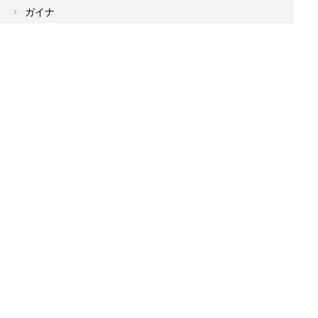
ガイナ
スーパーセラン
シリコンREVO
スーパーシャネツサーモ
コーキングについて
施工事例
よくあるご質問
当社の強み
塗装業者の選び方
新着情報
お客様の声