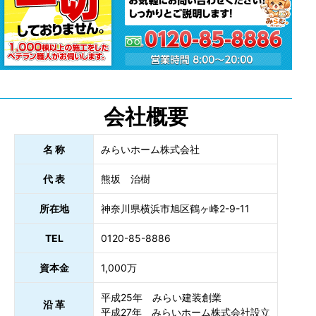
会社概要
名 称
みらいホーム株式会社
代 表
熊坂 治樹
所在地
神奈川県横浜市旭区鶴ヶ峰2-9-11
TEL
0120-85-8886
資本金
1,000万
平成25年 みらい建装創業
沿 革
平成27年 みらいホーム株式会社設立