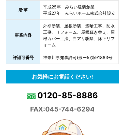
平成25年 みらい建装創業
沿 革
平成27年 みらいホーム株式会社設立
外壁塗装、屋根塗装、漆喰工事、防水
工事、リフォーム、屋根葺き替え、屋
事業内容
根カバー工法、白アリ駆除、床下リフ
ォーム
許認可番号
神奈川県知事許可(般ー5)第91883号
お気軽にお電話ください!
0120-85-8886
FAX:045-744-6294