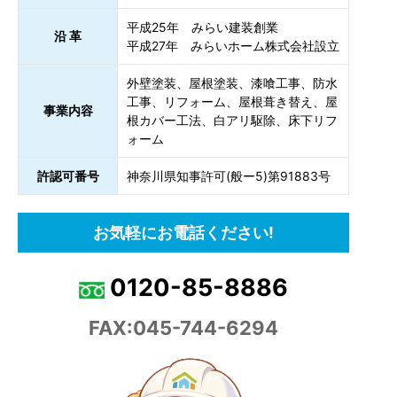
平成25年 みらい建装創業
沿 革
平成27年 みらいホーム株式会社設立
外壁塗装、屋根塗装、漆喰工事、防水
工事、リフォーム、屋根葺き替え、屋
事業内容
根カバー工法、白アリ駆除、床下リフ
ォーム
許認可番号
神奈川県知事許可(般ー5)第91883号
お気軽にお電話ください!
0120-85-8886
FAX:045-744-6294