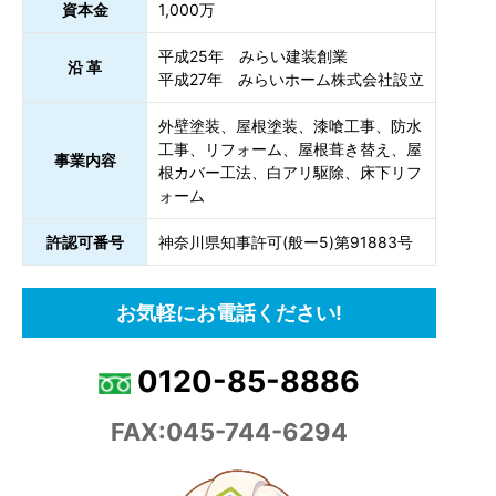
資本金
1,000万
平成25年 みらい建装創業
沿 革
平成27年 みらいホーム株式会社設立
外壁塗装、屋根塗装、漆喰工事、防水
工事、リフォーム、屋根葺き替え、屋
事業内容
根カバー工法、白アリ駆除、床下リフ
ォーム
許認可番号
神奈川県知事許可(般ー5)第91883号
お気軽にお電話ください!
0120-85-8886
FAX:045-744-6294