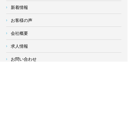
新着情報
お客様の声
会社概要
求人情報
お問い合わせ
サイトメニュー
対応エリア
- 地域密着の対応エリア -
横浜市 (
青葉区
、旭区、泉区、磯子区、神奈川区、金沢区、港南
区、
港北区
、栄区、瀬谷区、
都筑区
、鶴見区、戸塚区、中区、
西区、保土ケ谷区、緑区、南区) 、
川崎市(高津区、宮前区、多