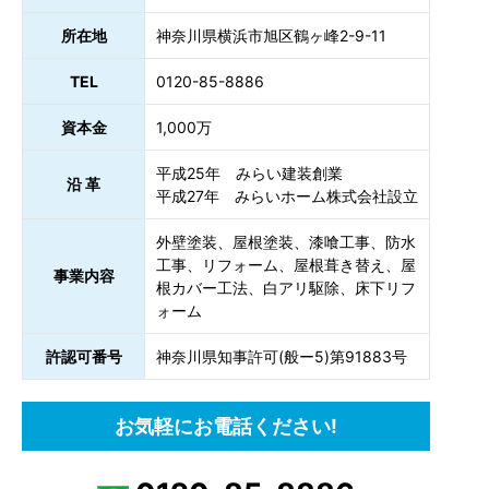
所在地
神奈川県横浜市旭区鶴ヶ峰2-9-11
TEL
0120-85-8886
資本金
1,000万
平成25年 みらい建装創業
沿 革
平成27年 みらいホーム株式会社設立
外壁塗装、屋根塗装、漆喰工事、防水
工事、リフォーム、屋根葺き替え、屋
事業内容
根カバー工法、白アリ駆除、床下リフ
ォーム
許認可番号
神奈川県知事許可(般ー5)第91883号
お気軽にお電話ください!