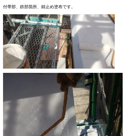
付帯部、鉄部箇所、錆止め塗布です。