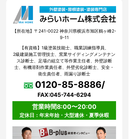
【所在地】〒241-0022 神奈川県横浜市旭区鶴ヶ峰2-
9-11
【有資格】1級塗装技能士、職業訓練指導員、
2級建築施工管理技士、窯業サイディングメンテナン
ス診断士、足場の組立て等作業主任者、外壁診断
士、有機溶剤作業責任者、外壁劣化診断士、安全・
衛生責任者、雨漏り診断士
0120-85-8886/
FAX:045-744-6294
営業時間8:00〜20:00
定休日：年末年始・大型連休・夏季休暇