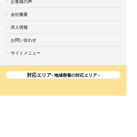
お客様の声
会社概要
求人情報
お問い合わせ
サイトメニュー
対応エリア
- 地域密着の対応エリア -
横浜市 (
青葉区
、旭区、泉区、磯子区、神奈川区、金沢区、港南
区、
港北区
、栄区、瀬谷区、
都筑区
、鶴見区、戸塚区、中区、
西区、保土ケ谷区、緑区、南区) 、
川崎市(高津区、宮前区、多
摩区、麻生区、中原区、幸区、川崎区)
、座間市、大和市、藤沢
市、綾瀬市、鎌倉市、葉山町、寒川町、茅ヶ崎市、逗子市、横
須賀市、三浦市、海老名市、厚木市、平塚市、伊勢原市、相模