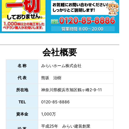
会社概要
名 称
みらいホーム株式会社
代 表
熊坂 治樹
所在地
神奈川県横浜市旭区鶴ヶ峰2-9-11
TEL
0120-85-8886
資本金
1,000万
平成25年 みらい建装創業
沿 革